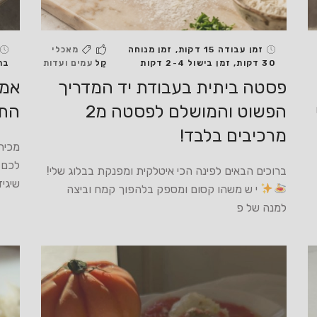
זמן עבודה 15 דקות, זמן מנוחה
מאכלי
30 דקות, זמן בישול 2-4 דקות
קַל
עמים ועדות
בת
פסטה ביתית בעבודת יד המדריך
אמפ
הפשוט והמושלם לפסטה מ2
הת
מרכיבים בלבד!
מכיר
לכם 
ברוכים הבאים לפינה הכי איטלקית ומפנקת בבלוג שלי!
שיגיד
י ש משהו קסום ומספק בלהפוך קמח וביצה
למנה של פ