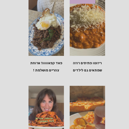
ריזוטו פתיתים רוזה
פאד קפאווווו! ארוחת
שמתאים גם לילדים
צהריים מושלמת !