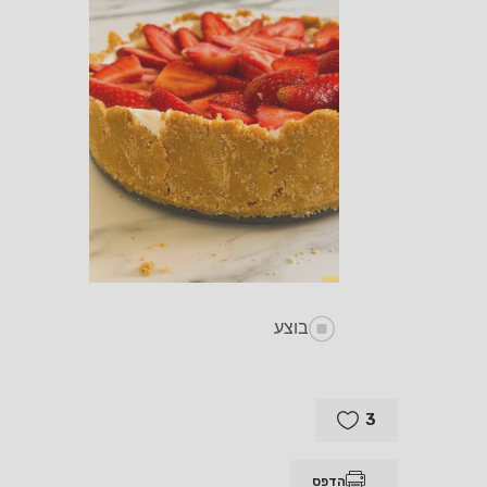
בוצע
3
הדפס