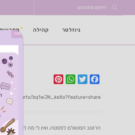
Search
for:
ניוזלטר
קהילה
מתכונים
סגור
פסטה
Pinterest
WhatsApp
Twitter
Facebook
Share
be.com/shorts/bq1wJN_keXo?feature=share
הרוטב המושלם לפסטה, ואין לי מה להוסיף.