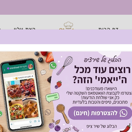
דף הבית
קצת עליי
כ
 חמאת עגבניות מטור
https://youtu
10 דקות
סופר קל
4 מנות
ארוחת צהריים