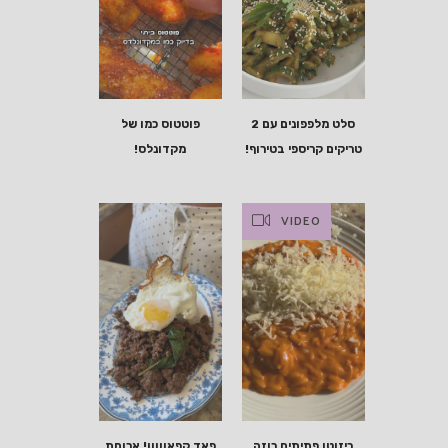
סלט מלפפונים עם 2
פוטטוס כמו של
טריקים קריספי בטירוף!
מקדונלס!
VIDEO
ריזוטו פתיתים רוזה
פאד קפאווווו! ארוחת