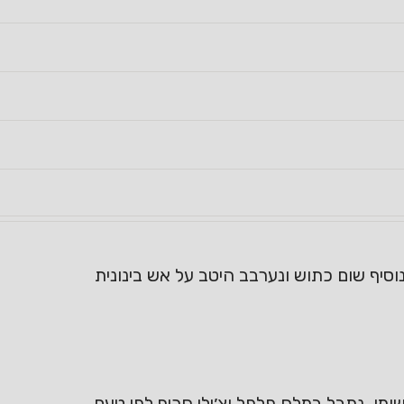
וסיף שום כתוש ונערבב היטב על אש בינונית
ומן, נתבל במלח פלפל וצ׳ילי חריף לפי טעם