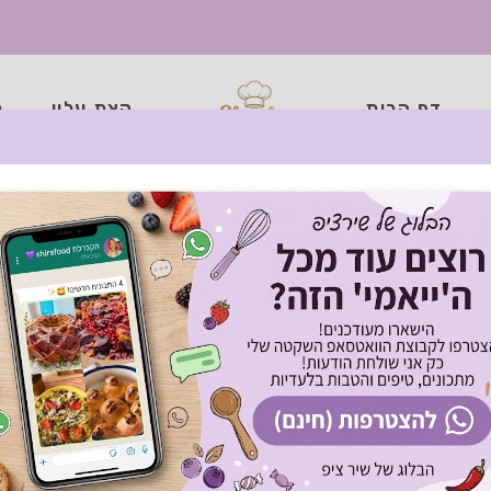
דף הבית
קצת עליי
כ
ארנצ'יני פתיתים מושלם