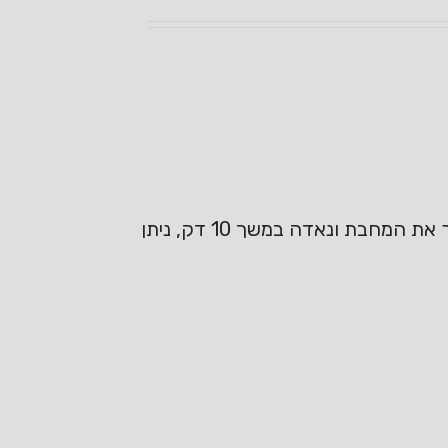
במחבת רותחת נשים פאקצ׳וי (לא חובה) מונח על הבטן עם קצת מלח ונוסיף מים חמים נסגור את המחבת ונאדה במשך 10 דק, ניתן