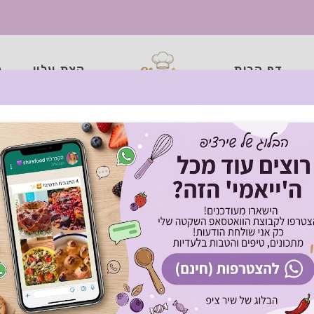
דף הבית
קצת עליי
כ
טופו בול