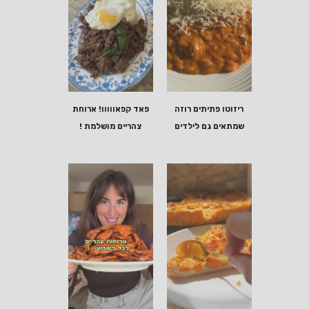
ריזוטו פתיתים רוזה
פאד קפאווווו! ארוחת
שמתאים גם לילדים
צהריים מושלמת !