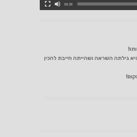
00:39
תו!
יא גילתה השראה ושהייתה חייבת להכין
קום!