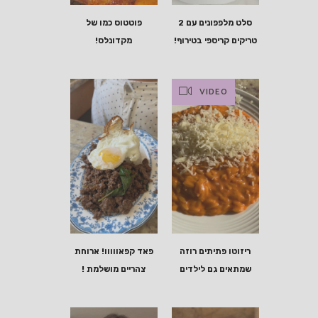
סלט מלפפונים עם 2
פוטטוס כמו של
טריקים קריספי בטירוף!
מקדונלס!
VIDEO
ריזוטו פתיתים רוזה
פאד קפאווווו! ארוחת
שמתאים גם לילדים
צהריים מושלמת !