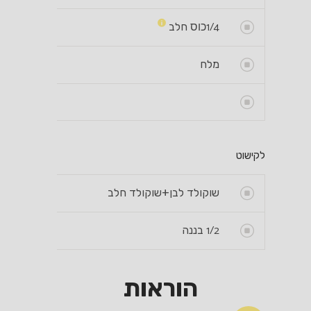
1/4
כוס
חלב
מלח
לקישוט
שוקולד לבן+שוקולד חלב
1/2
בננה
הוראות