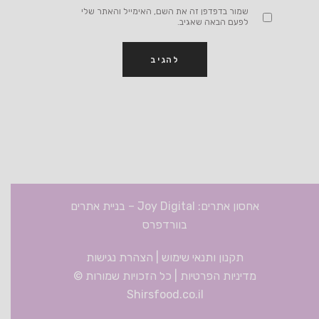
שמור בדפדפן זה את השם, האימייל והאתר שלי
לפעם הבאה שאגיב.
אחסון אתרים: Joy Digital
–
בניית אתרים
בוורדפרס
תקנון ותנאי שימוש
|
הצהרת נגישות
מדיניות הפרטיות
| כל הזכויות שמורות ©
Shirsfood.co.il