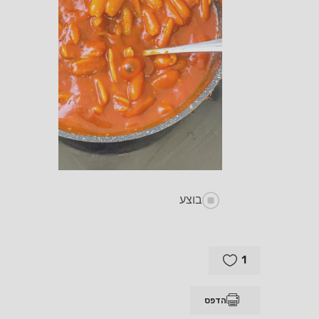
בוצע
1
הדפס