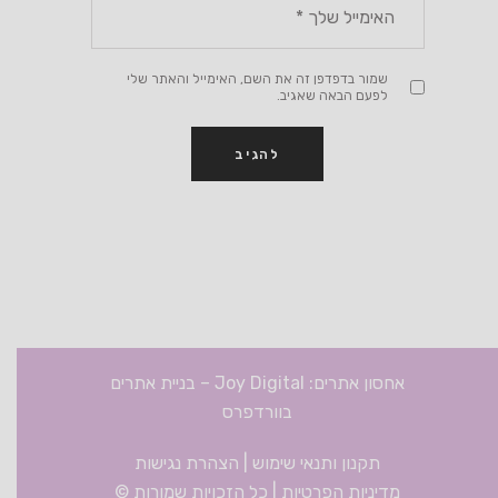
שמור בדפדפן זה את השם, האימייל והאתר שלי
לפעם הבאה שאגיב.
אחסון אתרים: Joy Digital
–
בניית אתרים
בוורדפרס
תקנון ותנאי שימוש
|
הצהרת נגישות
מדיניות הפרטיות
| כל הזכויות שמורות ©