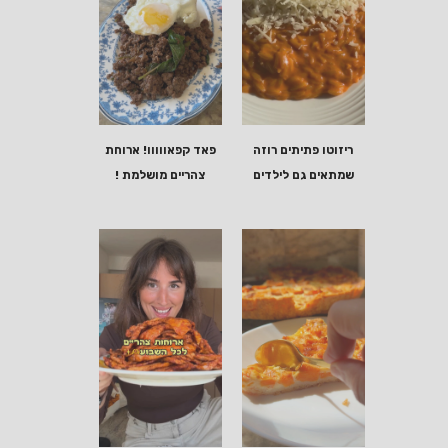
ריזוטו פתיתים רוזה
פאד קפאווווו! ארוחת
שמתאים גם לילדים
צהריים מושלמת !