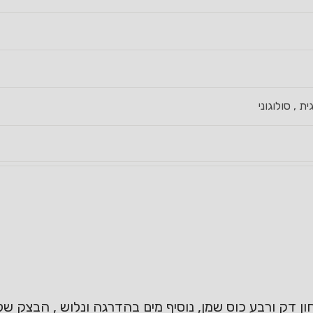
ת , סולוגוני
 דק ורבע כוס שמן, נוסיף מים בהדרגה ונלוש , הבצק של 