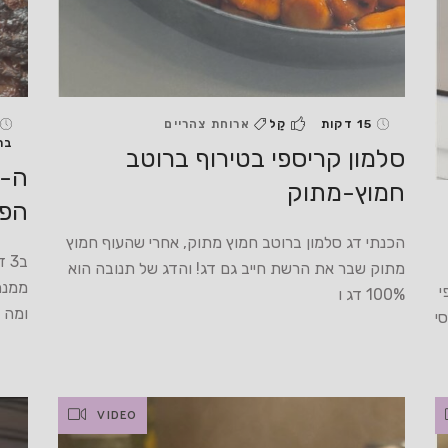
15 דקות
קַל
ארוחת צהריים
בת
סלמון קריספי בטירוף ברוטב
ה-א
חמוץ-מתוק
הפס
הכנתי דג סלמון ברוטב חמוץ מתוק, אחרי שהעוף חמוץ
ב3
מתוק שבר את הרשת חייב גם דג! והדג של תנובה הוא
ממנה 
י
100% דג ו
ומה 
י
VIDEO