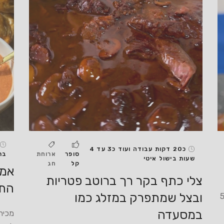
כ20 דקות עבודה ועוד כ3 עד 4
סופר
ארוחת
בת
שעות בישול איטי
קל
חג
אמפ
צלי כתף בקר רך ברוטב פטריות
הת
ובצל שמתפרק במזלג כמו
ת השוקיים הכי טעימים בעולם מכינים רק ב5
במסעדה
מכיר