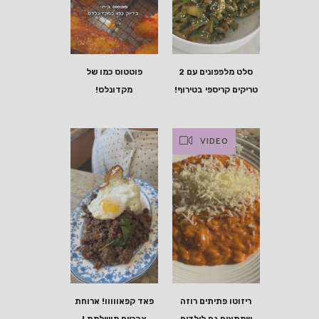
סלט מלפפונים עם 2
פוטטוס כמו של
טריקים קריספי בטירוף!
מקדונלס!
VIDEO
ריזוטו פתיתים רוזה
פאד קפאווווו! ארוחת
שמתאים גם לילדים
צהריים מושלמת !