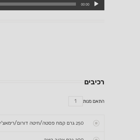
00:00
ק
רכיבים
התאם מנות
250
גרם קמח פסטה/חיטה דורום/רימאצ'י
גרם צהוב ביצה