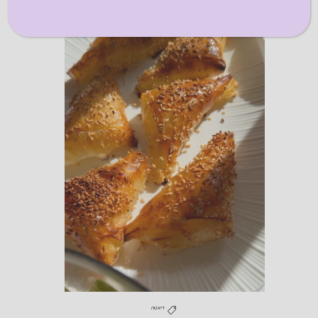
דיאטה