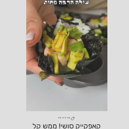
שיר צ'יפ טיפ
קאפקייק סושי! ממש קל