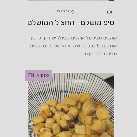
שיר צ'יפ טיפ
טיפ מושלם- החציל המושלם
אוהבים חצילים? אוהבים סביח? יש דרך להכין
אותם נכון! בכל יום שישי אמא שלי מכינה סביח,
חצילים הכי טעימי
VIDEO