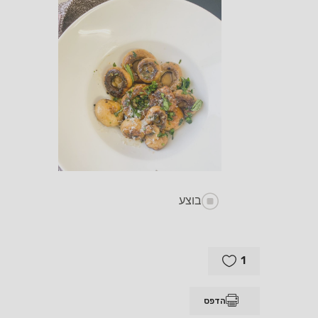
בוצע
1
הדפס