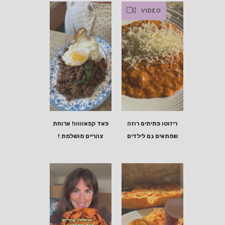
VIDEO
ריזוטו פתיתים רוזה
פאד קפאווווו! ארוחת
שמתאים גם לילדים
צהריים מושלמת !