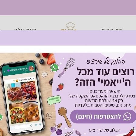
דף הבית
קצת עליי
כ
יספי צ'יקן כמו במקדונ