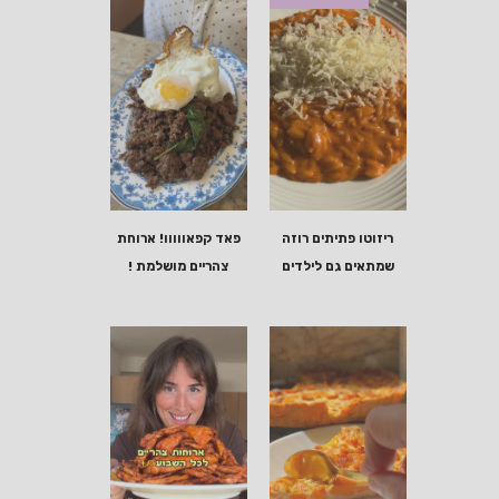
ריזוטו פתיתים רוזה
פאד קפאווווו! ארוחת
שמתאים גם לילדים
צהריים מושלמת !