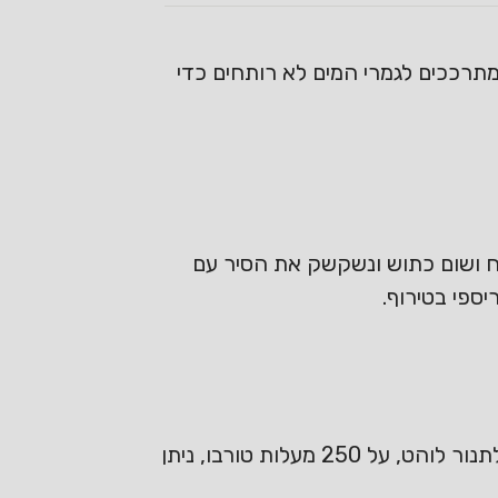
מתרככים לגמרי המים לא רותחים כדי
לח ושום כתוש ונשקשק את הסיר עם
יספי בטירוף.
נסדר את התפוא בתבנית שיכולה להכנס לתנור כאשר היא משומנת היטב בשמן זית, נכניס לתנור לוהט, על 250 מעלות טורבו, ניתן