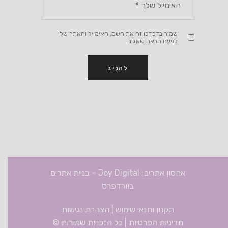
שמור בדפדפן זה את השם, האימייל והאתר שלי
לפעם הבאה שאגיב.
אחסון אתרים: Joy Digital
–
בניית אתרים
בוורדפרס
תקנון ותנאי שימוש
|
הצהרת נגישות
מדיניות הפרטיות
| כל הזכויות שמורות ©