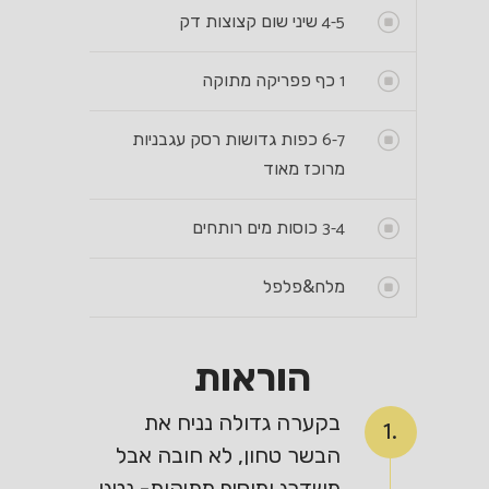
4-5
שיני שום קצוצות דק
1
כף פפריקה מתוקה
6-7
כפות גדושות רסק עגבניות
מרוכז מאוד
3-4
כוסות מים רותחים
מלח&פלפל
הוראות
בקערה גדולה נניח את
1.
הבשר טחון, לא חובה אבל
משדרג ומוסיף מתיקות- נטגן