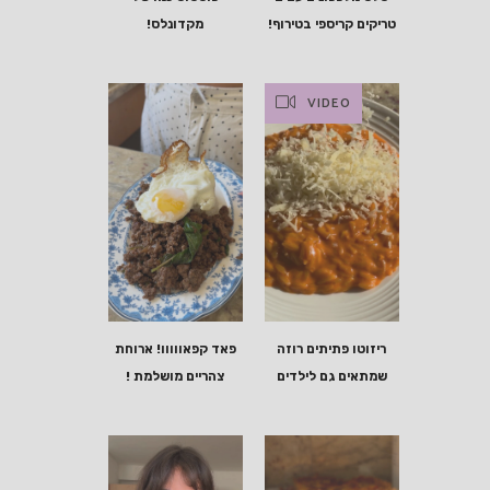
טריקים קריספי בטירוף!
מקדונלס!
VIDEO
ריזוטו פתיתים רוזה
פאד קפאווווו! ארוחת
שמתאים גם לילדים
צהריים מושלמת !