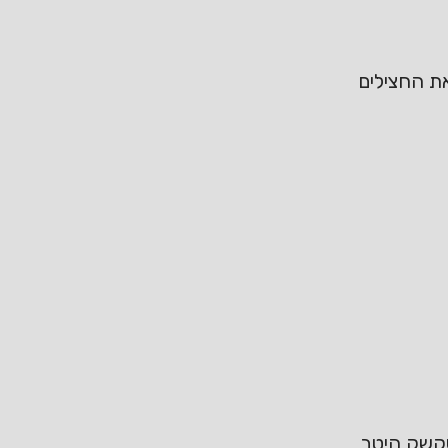
ת החצילים
שקשק היטב