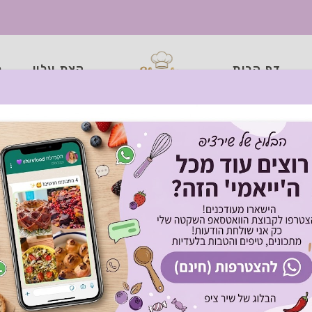
דף הבית
קצת עליי
כ
וחמצים ״טורשי״ כמו ב