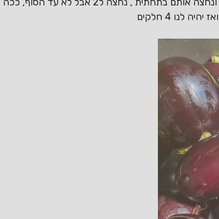
נשטוף היטב את החצילים הקטנים ונחצה אותם בתח