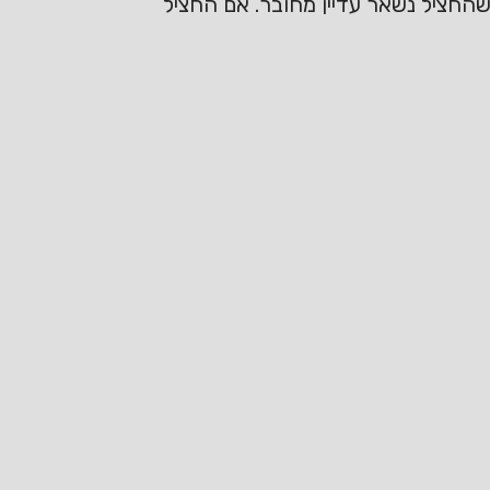
תית , נחצה ל2 אבל לא עד הסוף, ככה שהחציל נשאר עדיין מחובר. אם החציל