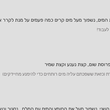
המים, נשפוך מעל מים קרים כמה פעמים על מנת לקרר א
לעבוד!
רוסת שום, קצת נענע וקצת שמיר
ת (כזאת ששפכתם עליה מים רותחים כדי להימנע מחיידקים)
השני, נשפוך מעל את החומץ והמים עם המלח , נסגור ונ