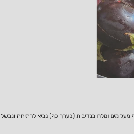
על מים ומלח בנדיבות (בערך כף) נביא לרתיחה ונבשל כ10 דקו