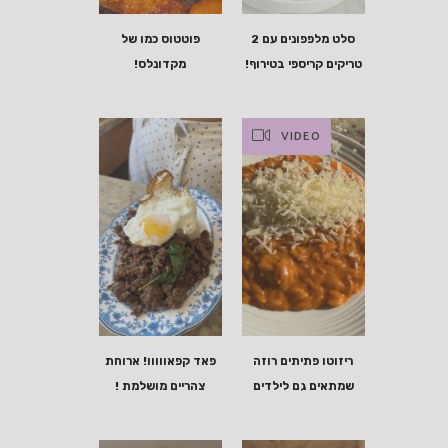
סלט מלפפונים עם 2
פוטטוס כמו של
טריקים קריספי בטירוף!
מקדונלס!
VIDEO
ריזוטו פתיתים רוזה
פאד קפאווווו! ארוחת
שמתאים גם לילדים
צהריים מושלמת !