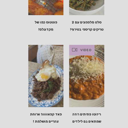
סלט מלפפונים עם 2
פוטטוס כמו של
טריקים קריספי בטירוף!
מקדונלס!
VIDEO
ריזוטו פתיתים רוזה
פאד קפאווווו! ארוחת
שמתאים גם לילדים
צהריים מושלמת !