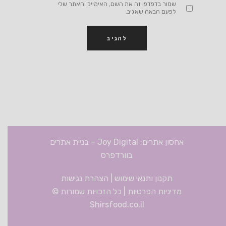
שמור בדפדפן זה את השם, האימייל והאתר שלי
לפעם הבאה שאגיב.
אחסון אתרים: Joy Digital
–
בניית אתרים
בוורדפרס
תקנון ותנאי שימוש
|
הצהרת נגישות
מדיניות הפרטיות
| כל הזכויות שמורות ©
Shirsfood.co.il