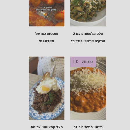
סלט מלפפונים עם 2
פוטטוס כמו של
טריקים קריספי בטירוף!
מקדונלס!
VIDEO
ריזוטו פתיתים רוזה
פאד קפאווווו! ארוחת